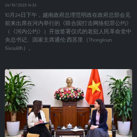
24/10/2025 14:33
10月24日下午，越南政府总理范明政在政府总部会见
前来出席在河内举行的《联合国打击网络犯罪公约》
（《河内公约》）开放签署仪式的老挝人民革命党中
央总书记、国家主席通伦·西苏里（Thongloun
Sisoulith）。