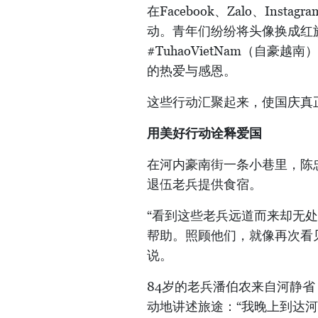
在Facebook、Zalo、In
动。青年们纷纷将头像换成红
#TuhaoVietNam（自豪越
的热爱与感恩。
这些行动汇聚起来，使国庆真
用美好行动诠释爱国
在河内豪南街一条小巷里，陈
退伍老兵提供食宿。
“看到这些老兵远道而来却无
帮助。照顾他们，就像再次看
说。
84岁的老兵潘伯农来自河静
动地讲述旅途：“我晚上到达