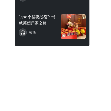
“500个昼夜战役”: 铺
就英烈归家之路
收听