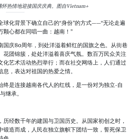
热情地迎接国庆庆典。图自Vietnam+
球化背景下确立自己的“身份”的方式——“无论走遍
万颗心都在同唱一曲：越南！”
南国庆80周年，到处洋溢着鲜红的国旗之色。从街巷
、花团锦簇，处处洋溢着喜庆气氛。数百万民众关注
文化艺术活动热烈举行；而在社交网络上，人们通过
信息，表达对祖国的热爱之情。
始终是连接越南各代人的红线，是一份对为独立-自
恩与继承。
，历经数千年的建国与卫国历史。从国家初创之时，
中锻造而成，人民在独立旗帜下团结一致，誓死保卫
特色。