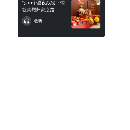
“500个昼夜战役”: 铺
就英烈归家之路
收听