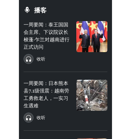
播客
一周要闻：泰王国国
会主席、下议院议长
梭蓬·乍兰对越南进行
正式访问
收听
一周要闻：日本熊本
县7.1级强震：越南劳
工勇救老人，一实习
生遇难
收听