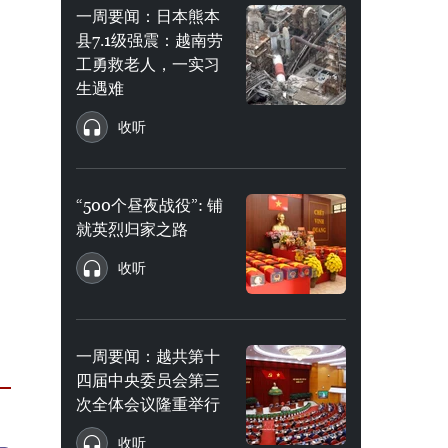
一周要闻：日本熊本
县7.1级强震：越南劳
工勇救老人，一实习
生遇难
收听
“500个昼夜战役”: 铺
就英烈归家之路
收听
一周要闻：越共第十
四届中央委员会第三
次全体会议隆重举行
收听