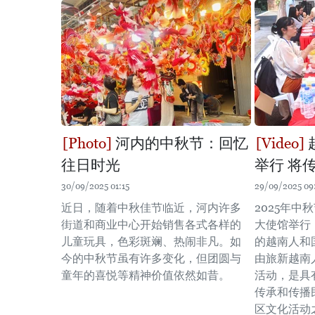
河内的中秋节：回忆
往日时光
举行 将
30/09/2025 01:15
29/09/2025 09
近日，随着中秋佳节临近，河内许多
2025年中
街道和商业中心开始销售各式各样的
大使馆举行
儿童玩具，色彩斑斓、热闹非凡。如
的越南人和
今的中秋节虽有许多变化，但团圆与
由旅新越南
童年的喜悦等精神价值依然如昔。
活动，是具
传承和传播
区文化活动