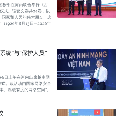
宣教部在河内联合举行《古
仪式。该套文选共24卷，以
、国家和人民的伟大朋友、忠
1926年8月13日—2026年
系统”与“保护人员”
兴6日上午在河内出席越南网
纪念仪式。该活动由国家网络安全
本、温暖有度的网络空间”。
校