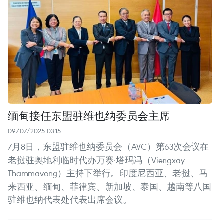
缅甸接任东盟驻维也纳委员会主席
09/07/2025 03:15
7月8日，东盟驻维也纳委员会（AVC）第63次会议在
老挝驻奥地利临时代办万赛·塔玛冯（Viengxay
Thammavong）主持下举行。印度尼西亚、老挝、马
来西亚、缅甸、菲律宾、新加坡、泰国、越南等八国
驻维也纳代表处代表出席会议。