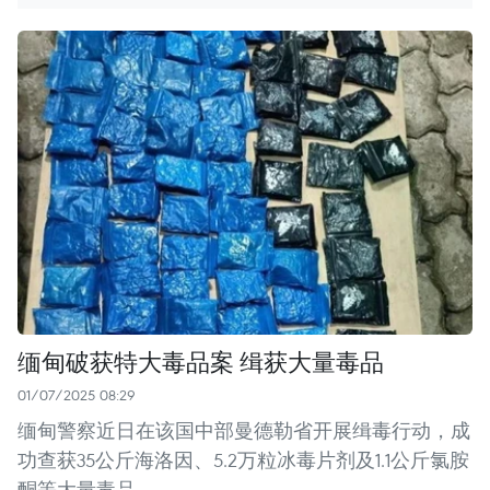
缅甸破获特大毒品案 缉获大量毒品
01/07/2025 08:29
缅甸警察近日在该国中部曼德勒省开展缉毒行动，成
功查获35公斤海洛因、5.2万粒冰毒片剂及1.1公斤氯胺
酮等大量毒品。