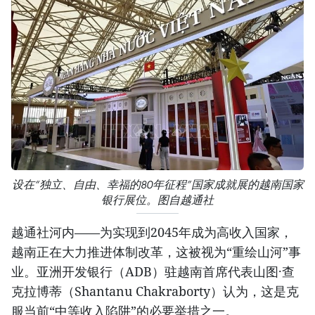
设在“独立、自由、幸福的80年征程”国家成就展的越南国家
银行展位。图自越通社
越通社河内——为实现到2045年成为高收入国家，
越南正在大力推进体制改革，这被视为“重绘山河”事
业。亚洲开发银行（ADB）驻越南首席代表山图·查
克拉博蒂（Shantanu Chakraborty）认为，这是克
服当前“中等收入陷阱”的必要举措之一。