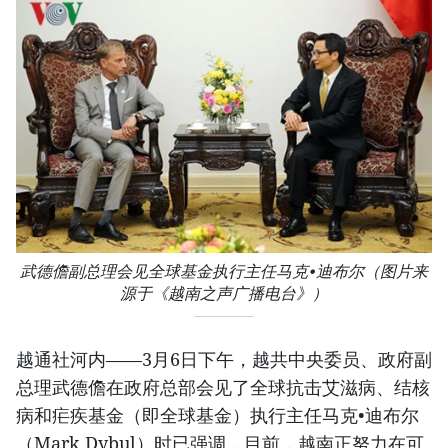
武德儋副总理会见全球基金执行主任马克•迪布尔（图片来
源于《越南之声广播电台》）
越通社河内——3月6日下午，越共中央委员、政府副
总理武德儋在政府总部会见了全球抗击艾滋病、结核
病和疟疾基金（即全球基金）执行主任马克•迪布尔
（Mark Dybul）时已强调，目前，越南正努力在可