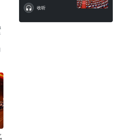
收听
1
行
调
气