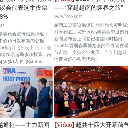
议会代表选举投票
——“穿越越南的迎春之旅”
8%
29/01/2026 13:27
越南工贸部贸易促进局副局长黄明战
:32
月29日在工贸部2025年第四季度例
举委员会宣传信息小组下
新闻发布会上回答记者提问时指出，
中心16日发布新闻公报
2026年首届春季博览会的举办旨在
26年3月15日晚上11点，全
节市场，支持企业发展，自年初起让
188970名选民参加投票，占
消费者舒心购无忧购。
36561人 的 99.68%。
越通社——主力新闻
越共十四大开幕前