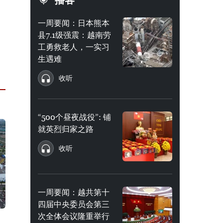
播客
一周要闻：日本熊本
县7.1级强震：越南劳
工勇救老人，一实习
生遇难
收听
“500个昼夜战役”: 铺
就英烈归家之路
收听
一周要闻：越共第十
四届中央委员会第三
次全体会议隆重举行