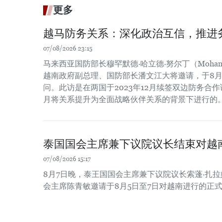
更多
越马防务关系：深化政治互信，推进
07/08/2026 23:15
马来西亚国防部长穆罕默德·哈立德·努尔丁（Mohamed Kh
越南政府副总理、国防部长潘文江大将邀请，于8月
问。此访是在两国于2023年12月续签双边防务合作谅
月将关系提升为全面战略伙伴关系的背景下进行的
泰国国会主席兼下议院议长结束对越
07/08/2026 15:17
8月7日晚，泰王国国会主席兼下议院议长索蓬·扎
会主席陈青敏邀请于8月5日至7日对越南进行的正