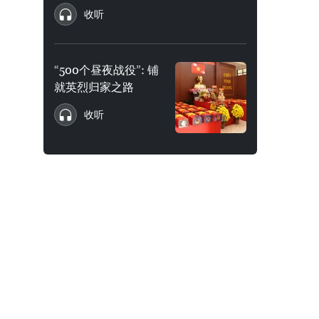
收听
“500个昼夜战役”: 铺
就英烈归家之路
收听