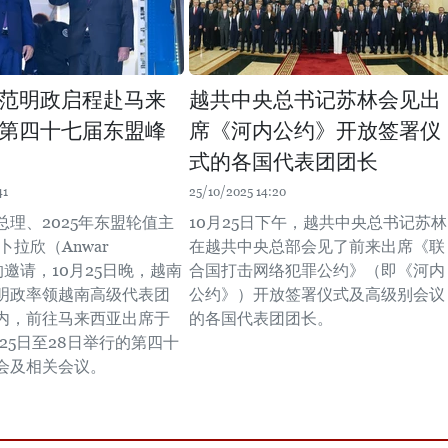
范明政启程赴马来
越共中央总书记苏林会见出
第四十七届东盟峰
席《河内公约》开放签署仪
式的各国代表团团长
41
25/10/2025 14:20
总理、2025年东盟轮值主
10月25日下午，越共中央总书记苏林
卜拉欣（Anwar
在越共中央总部会见了前来出席《联
）的邀请，10月25日晚，越南
合国打击网络犯罪公约》（即《河内
明政率领越南高级代表团
公约》）开放签署仪式及高级别会议
内，前往马来西亚出席于
的各国代表团团长。
0月25日至28日举行的第四十
会及相关会议。