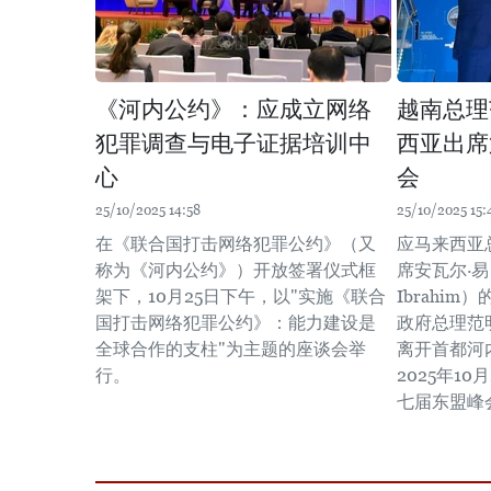
《河内公约》：应成立网络
越南总理
犯罪调查与电子证据培训中
西亚出席
心
会
25/10/2025 14:58
25/10/2025 15:
在《联合国打击网络犯罪公约》（又
应马来西亚
称为《河内公约》）开放签署仪式框
席安瓦尔·易
架下，10月25日下午，以"实施《联合
Ibrahim
国打击网络犯罪公约》：能力建设是
政府总理范
全球合作的支柱"为主题的座谈会举
离开首都河
行。
2025年1
七届东盟峰