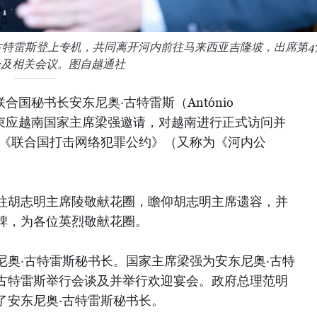
古特雷斯登上专机，共同离开河内前往马来西亚吉隆坡，出席第4
会及相关会议。图自越通社
合国秘书长安东尼奥·古特雷斯（António
圆满结束应越南国家主席梁强邀请，对越南进行正式访问并
行的《联合国打击网络犯罪公约》（又称为《河内公
往胡志明主席陵敬献花圈，瞻仰胡志明主席遗容，并
碑，为各位英烈敬献花圈。
尼奥·古特雷斯秘书长。国家主席梁强为安东尼奥·古特
古特雷斯举行会谈及并举行欢迎宴会。政府总理范明
了安东尼奥·古特雷斯秘书长。