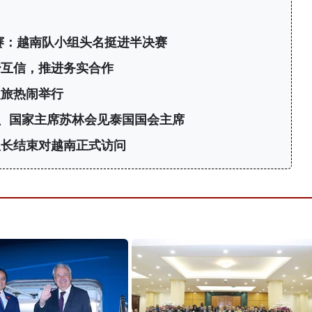
标赛：越南队小组头名挺进半决赛
治互信，推进务实合作
之旅热闹举行
、国家主席苏林会见泰国国会主席
议长结束对越南正式访问