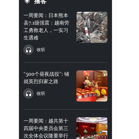
播客
一周要闻：日本熊本
县7.1级强震：越南劳
工勇救老人，一实习
生遇难
收听
“500个昼夜战役”: 铺
就英烈归家之路
收听
一周要闻：越共第十
四届中央委员会第三
次全体会议隆重举行