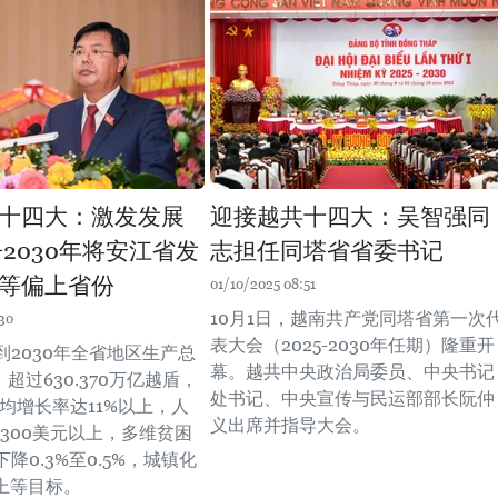
十四大：激发发展
迎接越共十四大：吴智强同
争2030年将安江省发
志担任同塔省省委书记
等偏上省份
01/10/2025 08:51
10月1日，越南共产党同塔省第一次
30
表大会（2025-2030年任期）隆重开
到2030年全省地区生产总
幕。越共中央政治局委员、中央书记
）超过630.370万亿越盾，
处书记、中央宣传与民运部部长阮仲
平均增长率达11%以上，人
义出席并指导大会。
6300美元以上，多维贫困
降0.3%至0.5%，城镇化
以上等目标。