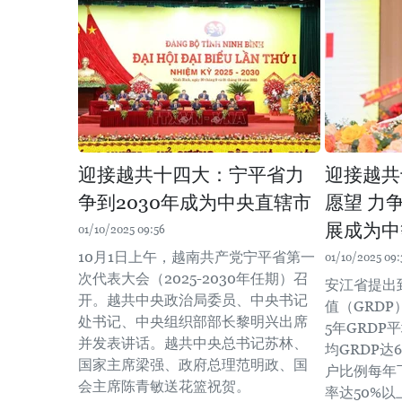
迎接越共十四大：宁平省力
迎接越共
争到2030年成为中央直辖市
愿望 力
展成为中
01/10/2025 09:56
10月1日上午，越南共产党宁平省第一
01/10/2025 09:
次代表大会（2025-2030年任期）召
安江省提出
开。越共中央政治局委员、中央书记
值（GRDP
处书记、中央组织部部长黎明兴出席
5年GRDP
并发表讲话。越共中央总书记苏林、
均GRDP达
国家主席梁强、政府总理范明政、国
户比例每年下
会主席陈青敏送花篮祝贺。
率达50%