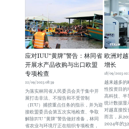
应对IUU“黄牌”警告：林同省
欧洲对越
开展水产品收购与出口欧盟
增长
专项检查
18/09/2025 02
越来越多的
22/09/2025 08:59
性投资目的
为落实林同省人民委员会关于集中开
高科技、半
展打击非法、不报告和不受管制
统计数据显
（IUU）捕捞重点任务的指示，并为迎
对越直接投
接欧盟委员会第五次实地检查、争取
而言，从20
解除IUU “黄牌”警告做好准备，林同
2024年的3
省农业与环境厅正在组织专项检查，