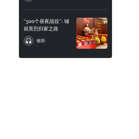
“500个昼夜战役”: 铺
就英烈归家之路
收听