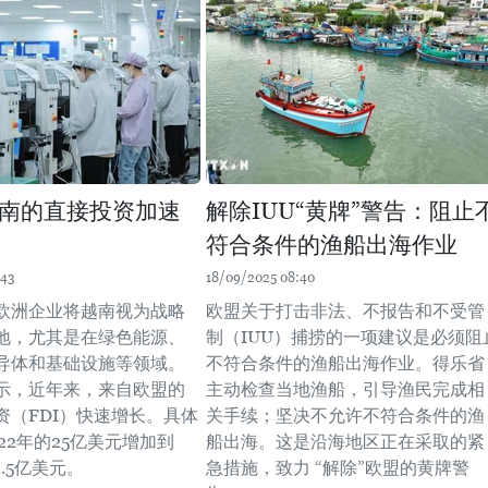
南的直接投资加速
解除IUU“黄牌”警告：阻止
符合条件的渔船出海作业
:43
18/09/2025 08:40
欧洲企业将越南视为战略
欧盟关于打击非法、不报告和不受管
地，尤其是在绿色能源、
制（IUU）捕捞的一项建议是必须阻
导体和基础设施等领域。
不符合条件的渔船出海作业。得乐省
示，近年来，来自欧盟的
主动检查当地渔船，引导渔民完成相
资（FDI）快速增长。具体
关手续；坚决不允许不符合条件的渔
22年的25亿美元增加到
船出海。这是沿海地区正在采取的紧
2.5亿美元。
急措施，致力 “解除”欧盟的黄牌警