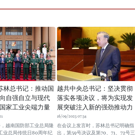
苏林总书记：推动国
越共中央总书记：坚决贯彻
向自强自立与现代
落实各项决议，将为实现发
国家工业尖端力量
展突破注入新的强劲推动力
21
16/09/2025 07:54
上午，越南国防部工业总局隆
在会议上发言时，苏林总书记明确指
工业总局传统日80周年纪
出，第59号决议及第70、71、72号三