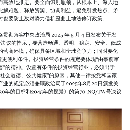
而高效地推进。要全面识别瓶颈，从根本上、深入地
化解难题、释放资源、协调利益，避免引发热点、矛
时也要防止敌对势力借机歪曲土地法修订政策。
落实中央政治局 2025 年 5 月 4 日发布关于发
W 号决议的指示，要营造畅通、透明、稳定、安全、低成
的营商环境，确保具备区域和全球竞争力；同时要化
造更便利条件。投资经营条件的规定要体现“由事前审
督”的精神。设置有条件的投资经营行业，必须出于
、社会道德、公共健康”的原因，其他一律按党和国家
业的规定必须兼顾政治局于2025年8月20日颁发关
0年的目标和2045年的愿景》的第70-NQ/TW号决议