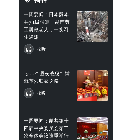
播客
一周要闻：日本熊本
县7.1级强震：越南劳
工勇救老人，一实习
生遇难
收听
“500个昼夜战役”: 铺
就英烈归家之路
收听
一周要闻：越共第十
四届中央委员会第三
次全体会议隆重举行