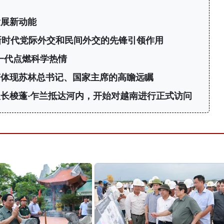
发展新动能
新时代党际外交和民间外交的先锋引领作用
轻一代点燃科学热情
变体现苏林总书记、国家主席的高瞻远瞩
长梭蓬·乍兰抵达河内，开始对越南进行正式访问