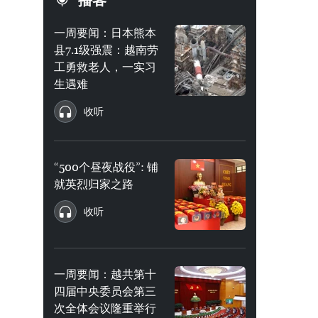
播客
一周要闻：日本熊本
县7.1级强震：越南劳
工勇救老人，一实习
生遇难
收听
“500个昼夜战役”: 铺
就英烈归家之路
收听
一周要闻：越共第十
四届中央委员会第三
次全体会议隆重举行