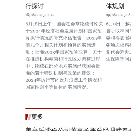
行探讨
体规划
18/06/2025 02:47
09/06/2025 08
6月18日上午，国会在会堂继续讨论关
6月9日，
于2024年经济社会发展计划和国家预
省听取林同
算执行情况的补充评估报告；2025年
委和得农省
前几个月相关计划和预算的实施进
各项决议精
度；批准2023年国家预算决算；关于
党代会筹办
在推进机构精简和行政区划调整过程
生保障等问
中，继续在部分地方实施已获国会批
准的若干特殊机制与政策的建议；
2024年厉行节约反对浪费工作情况和
国家性别平等目标的实施情况。
更多
美高乐股份公司董事长兼总经理武春