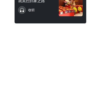
就英烈归家之路
收听