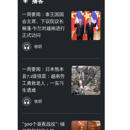
播客
一周要闻：泰王国国
会主席、下议院议长
梭蓬·乍兰对越南进行
正式访问
收听
一周要闻：日本熊本
县7.1级强震：越南劳
工勇救老人，一实习
生遇难
收听
“500个昼夜战役”: 铺