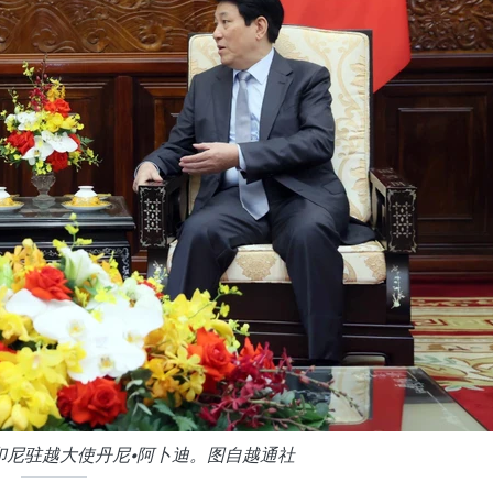
印尼驻越大使丹尼•阿卜迪。图自越通社