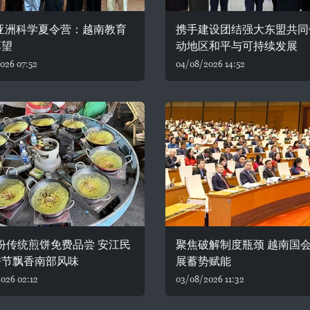
6亚洲科学夏令营：越南教育
携手建设团结强大东盟共同
厚望
动地区和平与可持续发展
026 07:52
04/08/2026 14:52
0份传统煎饼免费品尝 安江民
聚焦破解制度瓶颈 越南国
饼节飘香南部风味
展蓄势赋能
026 02:12
03/08/2026 11:32