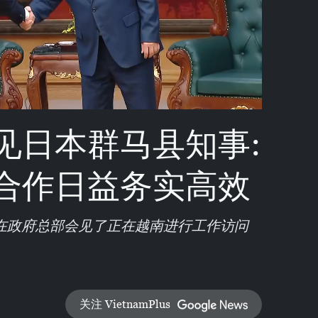
Video
见日本群马县知事:
合作日益务实高效
政在政府总部会见了正在越南进行工作访问
关注 VietnamPlus