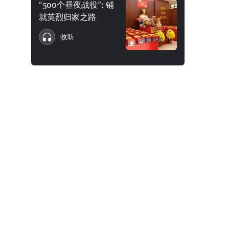
“500个昼夜战役”: 铺
就英烈归家之路
收听