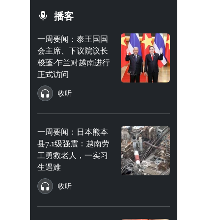
播客
一周要闻：泰王国国
会主席、下议院议长
梭蓬·乍兰对越南进行
正式访问
收听
一周要闻：日本熊本
县7.1级强震：越南劳
工勇救老人，一实习
生遇难
收听