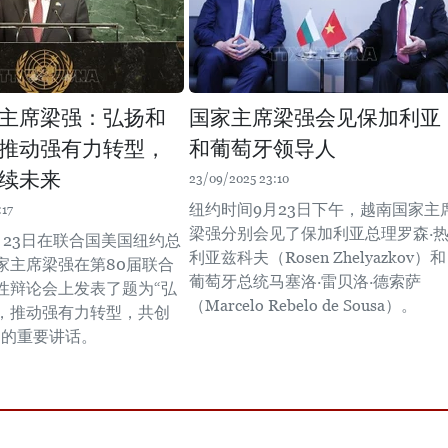
主席梁强：弘扬和
国家主席梁强会见保加利亚
推动强有力转型，
和葡萄牙领导人
续未来
23/09/2025 23:10
纽约时间9月23日下午，越南国家主
:17
梁强分别会见了保加利亚总理罗森·
月23日在联合国美国纽约总
利亚兹科夫（Rosen Zhelyazkov）和
家主席梁强在第80届联合
葡萄牙总统马塞洛·雷贝洛·德索萨
性辩论会上发表了题为“弘
（Marcelo Rebelo de Sousa）。
，推动强有力转型，共创
”的重要讲话。