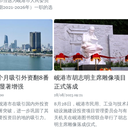
印当选为岘港市人民委员
2021-2026年）一职的选
个月吸引外资翻8番
岘港市胡志明主席雕像项目
显著增强
正式落成
:00
28/08/2025 09:21
岘港市在吸引国内外投资
8月28日，岘港市民用、工业与技术
著突破，进一步巩固了其
础设施建设投资项目管理委员会与有
要投资目的地的吸引力。
关机关在岘港图书馆联合举行了胡志
明主席雕像落成仪式。