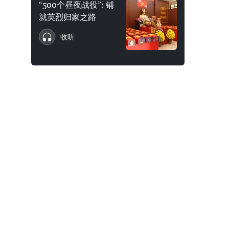
“500个昼夜战役”: 铺
就英烈归家之路
收听