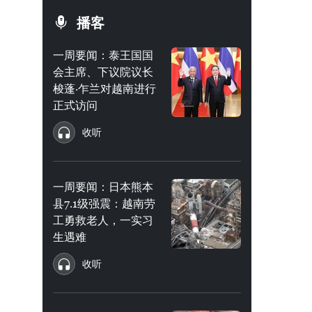
播客
一周要闻：泰王国国
会主席、下议院议长
梭蓬·乍兰对越南进行
正式访问
收听
一周要闻：日本熊本
县7.1级强震：越南劳
工勇救老人，一实习
生遇难
收听