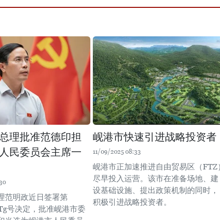
总理批准范德印担
岘港市快速引进战略投资者
人民委员会主席一
11/09/2025 08:33
岘港市正加速推进自由贸易区（FTZ
尽早投入运营。该市在准备场地、建
30
设基础设施、提出政策机制的同时，
理范明政近日签署第
积极引进战略投资者。
Đ-TTg号决定，批准岘港市委