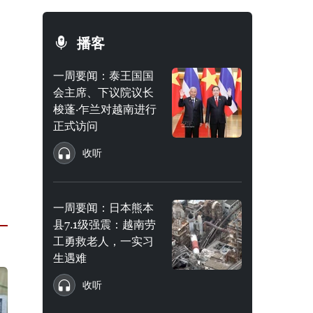
播客
一周要闻：泰王国国
会主席、下议院议长
梭蓬·乍兰对越南进行
正式访问
收听
一周要闻：日本熊本
县7.1级强震：越南劳
工勇救老人，一实习
生遇难
收听