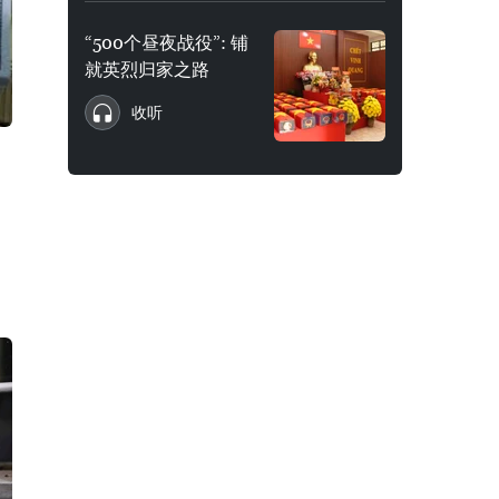
“500个昼夜战役”: 铺
就英烈归家之路
收听