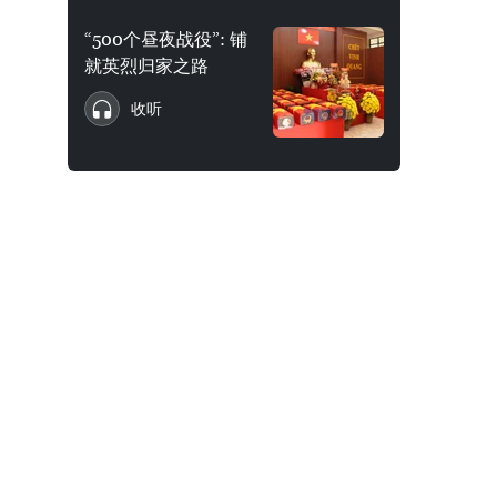
“500个昼夜战役”: 铺
就英烈归家之路
收听