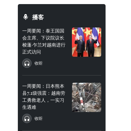
播客
一周要闻：泰王国国
会主席、下议院议长
梭蓬·乍兰对越南进行
正式访问
收听
一周要闻：日本熊本
县7.1级强震：越南劳
工勇救老人，一实习
生遇难
收听