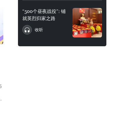
“500个昼夜战役”: 铺
就英烈归家之路
收听
5
·