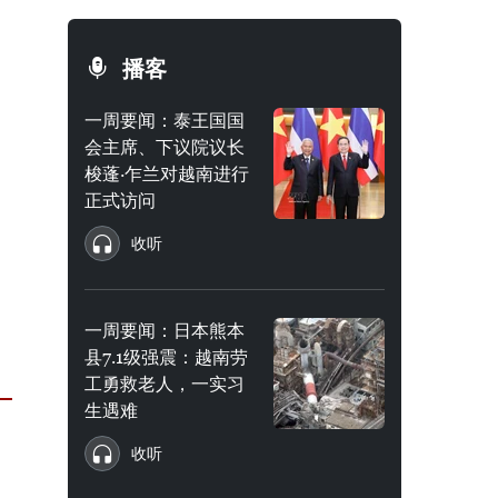
播客
一周要闻：泰王国国
会主席、下议院议长
梭蓬·乍兰对越南进行
正式访问
收听
一周要闻：日本熊本
县7.1级强震：越南劳
工勇救老人，一实习
生遇难
收听