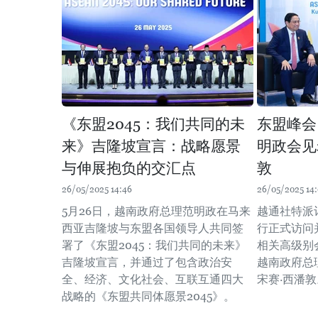
《东盟2045：我们共同的未
东盟峰会
来》吉隆坡宣言：战略愿景
明政会见
与伸展抱负的交汇点
敦
26/05/2025 14:46
26/05/2025 14
5月26日，越南政府总理范明政在马来
越通社特派
西亚吉隆坡与东盟各国领导人共同签
行正式访问
署了《东盟2045：我们共同的未来》
相关高级别
吉隆坡宣言，并通过了包含政治安
越南政府总
全、经济、文化社会、互联互通四大
宋赛·西潘敦
战略的《东盟共同体愿景2045》。