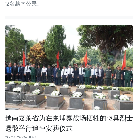
12名越南公民。
越南嘉莱省为在柬埔寨战场牺牲的18具烈士
遗骸举行追悼安葬仪式
13/06/2026 11:57