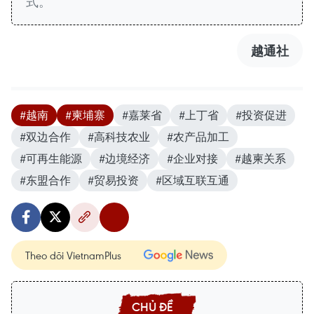
式。
越通社
#越南
#柬埔寨
#嘉莱省
#上丁省
#投资促进
#双边合作
#高科技农业
#农产品加工
#可再生能源
#边境经济
#企业对接
#越柬关系
#东盟合作
#贸易投资
#区域互联互通
Theo dõi VietnamPlus