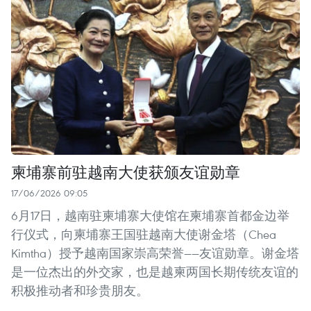
柬埔寨前驻越南大使获颁友谊勋章
17/06/2026 09:05
6月17日，越南驻柬埔寨大使馆在柬埔寨首都金边举
行仪式，向柬埔寨王国驻越南大使谢金塔（Chea
Kimtha）授予越南国家崇高荣誉——友谊勋章。谢金塔
是一位杰出的外交家，也是越柬两国长期传统友谊的
积极推动者和珍贵朋友。