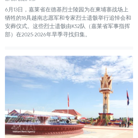
6月13日，嘉莱省在德基烈士陵园为在柬埔寨战场上
牺牲的18具越南志愿军和专家烈士遗骸举行追悼会和
安葬仪式。这些烈士遗骸由K52队（嘉莱省军事指挥
部）在2025-2026年旱季寻找归集。