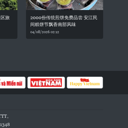
社区旅
2000份传统煎饼免费品尝 安江民
间糕饼节飘香南部风味
04/08/2026 02:12
TTT。
1348