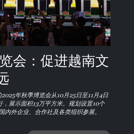
Video
博览会：促进越南文
远
025年秋季博览会从10月25日至11月4日
，展示面积13万平方米。规划设置10个
向国内外企业、合作社及各类组织参展。