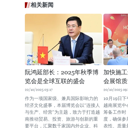
相关新闻
阮鸿延部长：2025年秋季博
加快施工
览会是全球互联的盛会
会展馆质
22/10/2025 03:17
20/10/2025 09
作为一项国家级、兼具国际影响力的
10月19日
经济文化盛事，本届博览会以“连接人
越南展览中
与生产、经营”为主题，致力于打造越
筹备工作时
南推动贸易、投资、旅游与创新的重
度，确保参
要平台，汇聚数千家国内外企业、科
表性、质量