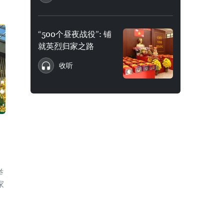
“500个昼夜战役”: 铺
就英烈归家之路
收听
举
家