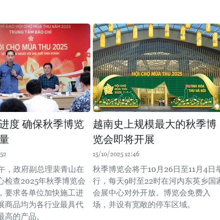
进度 确保秋季博览
越南史上规模最大的秋季博
量
览会即将开展
:52
15/10/2025 12:46
下午，政府副总理裴青山在
秋季博览会将于10月26日至11月4日
心检查2025年秋季博览会
行，每天9时至22时在河内东英乡国
，要求各单位加快施工进
会展中心对外开放。博览会免费入
展商品均为各行业最具代
场，并设有宽敞的停车区域。
最高的产品。