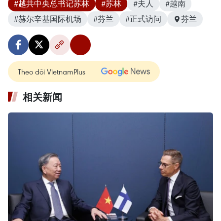
#越共中央总书记苏林
#苏林
#夫人
#越南
#赫尔辛基国际机场
#芬兰
#正式访问
芬兰
Theo dõi VietnamPlus
相关新闻