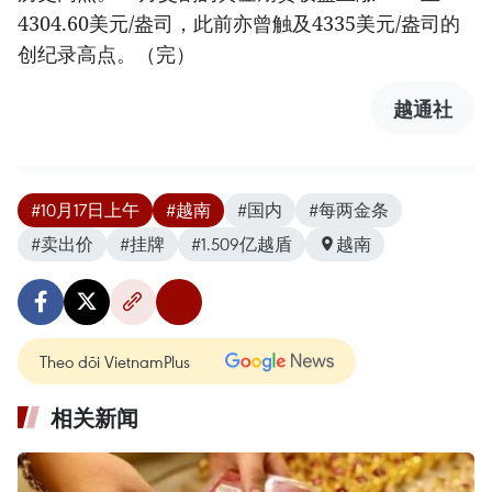
4304.60美元/盎司，此前亦曾触及4335美元/盎司的
创纪录高点。（完）
越通社
#10月17日上午
#越南
#国内
#每两金条
#卖出价
#挂牌
#1.509亿越盾
越南
Theo dõi VietnamPlus
相关新闻