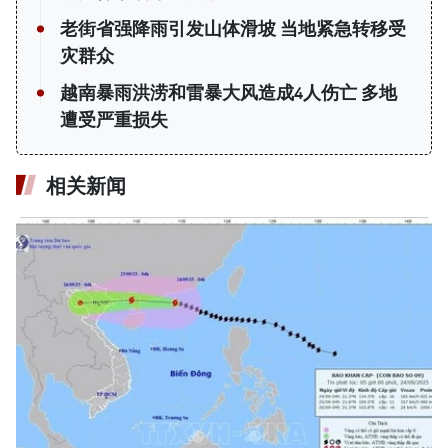
老街省强降雨引发山体滑坡 当地紧急转移受
灾群众
越南暴雨洪涝和雷暴大风造成4人伤亡 多地
遭受严重损失
相关新闻