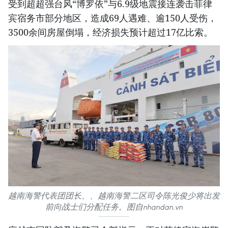
受到超超强台风“博罗依”与6.9级地震接连袭击菲律
宾宿务市部分地区，造成69人遇难、逾150人受伤，
3500余间房屋倒塌，经济损失预计超过17亿比索。
越南海警代表团团长、、越南海警二区司令陈光俊少将出发
前向战士们分配任务。图自nhandan.vn