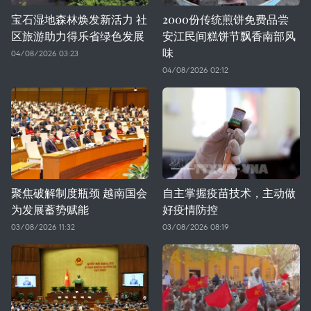
宝石湿地森林焕发新活力 社
2000份传统煎饼免费品尝
区旅游助力得乐省绿色发展
安江民间糕饼节飘香南部风
味
04/08/2026 03:23
04/08/2026 02:12
聚焦破解制度瓶颈 越南国会
自主掌握疫苗技术，主动做
为发展蓄势赋能
好疫情防控
03/08/2026 11:32
03/08/2026 08:19