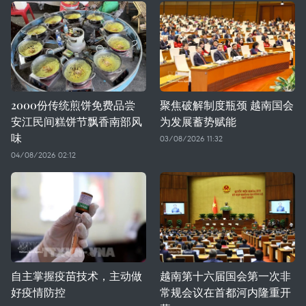
2000份传统煎饼免费品尝
聚焦破解制度瓶颈 越南国会
安江民间糕饼节飘香南部风
为发展蓄势赋能
味
03/08/2026 11:32
04/08/2026 02:12
自主掌握疫苗技术，主动做
越南第十六届国会第一次非
好疫情防控
常规会议在首都河内隆重开