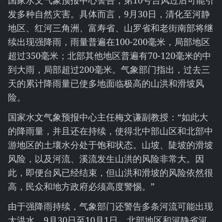
国家水文气象预报中心警告，第10号台风过后可能引
发多种自然灾害。具体而言，9月30日，清化至河静
地区、红河三角洲、富寿省、山罗省和老街南部将继
续出现强降雨，雨量普遍在100-200毫米，局部地区
超过350毫米；北部其他地区普遍有70-120毫米的中
到大雨，局部超过200毫米。气象部门指出，过去三
天的累计降雨量已使多地面临极高的山洪和滑坡风
险。
国家水文气象预报中心主任梅文谦副教授：“如此大
的降雨量，并且还在持续，使得北中部山区和北部中
游地区的土壤水分处于饱和状态。山坡、陡坡的滑坡
风险，以及河流、溪流发生山洪的风险非常大。因
此，即便台风已经结束，但山洪和滑坡的风险依然很
高，民众和地方政府必须高度警惕。”
由于强降雨持续，气象部门还警告多条河流可能出现
大洪水。9月30日至10月1日，北部地区和河静省河