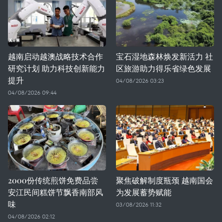
越南启动越澳战略技术合作
宝石湿地森林焕发新活力 社
研究计划 助力科技创新能力
区旅游助力得乐省绿色发展
提升
04/08/2026 03:23
04/08/2026 09:44
2000份传统煎饼免费品尝
聚焦破解制度瓶颈 越南国会
安江民间糕饼节飘香南部风
为发展蓄势赋能
味
03/08/2026 11:32
04/08/2026 02:12