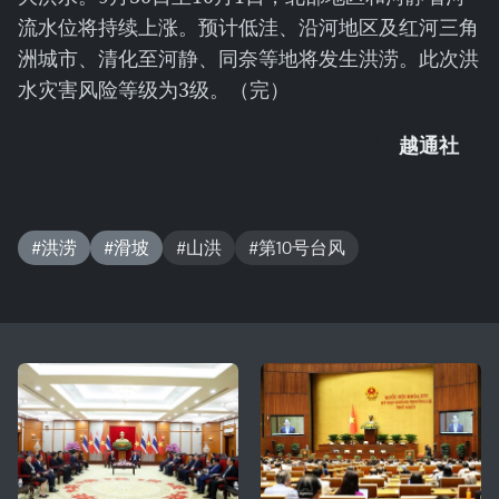
流水位将持续上涨。预计低洼、沿河地区及红河三角
洲城市、清化至河静、同奈等地将发生洪涝。此次洪
水灾害风险等级为3级。（完）
越通社
#洪涝
#滑坡
#山洪
#第10号台风