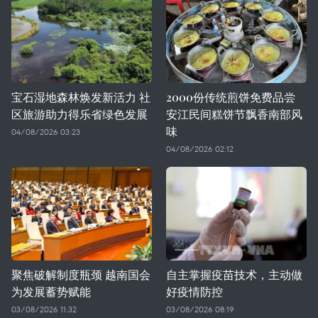
宝石湿地森林焕发新活力 社
2000份传统煎饼免费品尝
区旅游助力得乐省绿色发展
安江民间糕饼节飘香南部风
味
04/08/2026 03:23
04/08/2026 02:12
聚焦破解制度瓶颈 越南国会
自主掌握疫苗技术，主动做
为发展蓄势赋能
好疫情防控
03/08/2026 11:32
03/08/2026 08:19