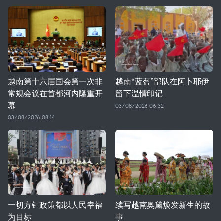
越南第十六届国会第一次非
越南“蓝盔”部队在阿卜耶伊
常规会议在首都河内隆重开
留下温情印记
幕
03/08/2026 06:32
03/08/2026 08:14
一切方针政策都以人民幸福
续写越南奥黛焕发新生的故
为目标
事