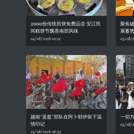
2000份传统煎饼免费品尝 安江民
聚焦破
间糕饼节飘香南部风味
展蓄
04/08/2026 02:12
03/08/2
越南“蓝盔”部队在阿卜耶伊留下温
一切
情印记
03/08/2
03/08/2026 06:32