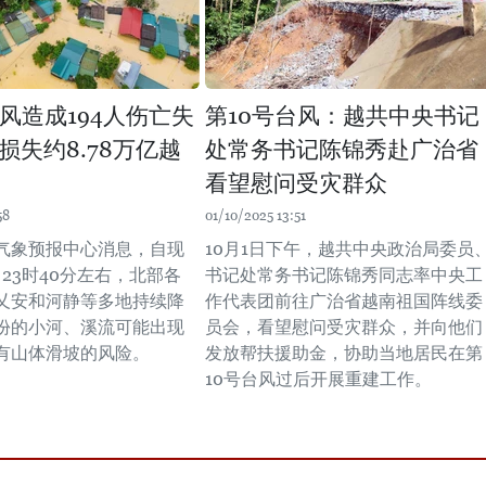
台风造成194人伤亡失
第10号台风：越共中央书记
损失约8.78万亿越
处常务书记陈锦秀赴广治省
看望慰问受灾群众
58
01/10/2025 13:51
气象预报中心消息，自现
10月1日下午，越共中央政治局委员
日23时40分左右，北部各
书记处常务书记陈锦秀同志率中央工
乂安和河静等多地持续降
作代表团前往广治省越南祖国阵线委
份的小河、溪流可能出现
员会，看望慰问受灾群众，并向他们
有山体滑坡的风险。
发放帮扶援助金，协助当地居民在第
10号台风过后开展重建工作。