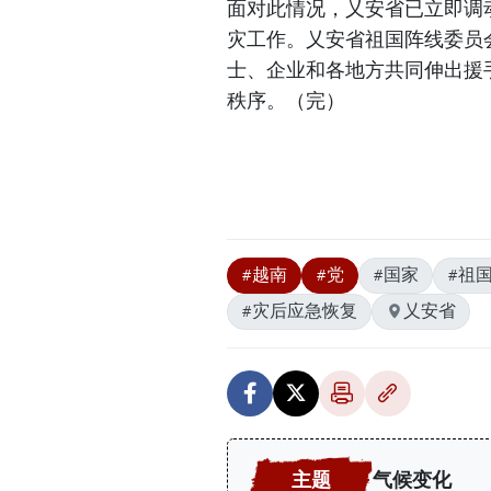
面对此情况，乂安省已立即调
灾工作。乂安省祖国阵线委员
士、企业和各地方共同伸出援
秩序。（完）
#越南
#党
#国家
#祖
#灾后应急恢复
乂安省
气候变化