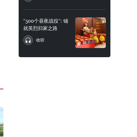
“500个昼夜战役”: 铺
就英烈归家之路
收听