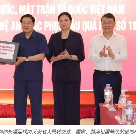
部部长潘廷镯向乂安省人民转交党、国家、越南祖国阵线的援助