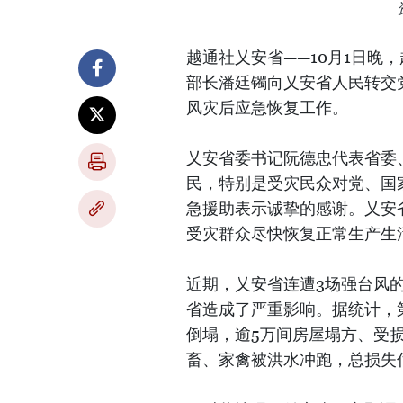
越通社乂安省——10月1日晚
部长潘廷镯向乂安省人民转交
风灾后应急恢复工作。
乂安省委书记阮德忠代表省委
民，特别是受灾民众对党、国
急援助表示诚挚的感谢。乂安
受灾群众尽快恢复正常生产生
近期，乂安省连遭3场强台风的
省造成了严重影响。据统计，第
倒塌，逾5万间房屋塌方、受损
畜、家禽被洪水冲跑，总损失估