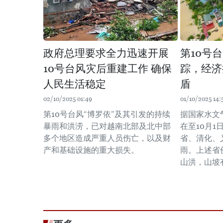
政府总理要求全力迅速开展
第10号
10号台风灾后重建工作 确保
踪，经济
人民生活稳定
盾
02/10/2025 01:49
01/10/2025 14:
第10号台风“博罗依”及其引发的持续
据国家水文
暴雨和洪涝，已对越南北部及北中部
在至10月1
多个地区造成严重人员伤亡，以及财
省、清化、
产和基础设施的重大损失。
雨。上述省
山洪，山坡