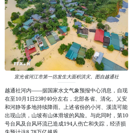
宣光省河江市第一坊发生大面积洪灾。图自越通社
越通社河内——据国家水文气象预报中心消息，自现
在至10月1日23时40分左右，北部各省、清化、乂安
和河静等多地持续降雨。上述省份的小河、溪流可能
出现山洪，山坡有山体滑坡的风险。与此同时，第10
号台风及台风环流已造成194人伤亡和失踪，经济损
失预计达8.78万亿越盾。