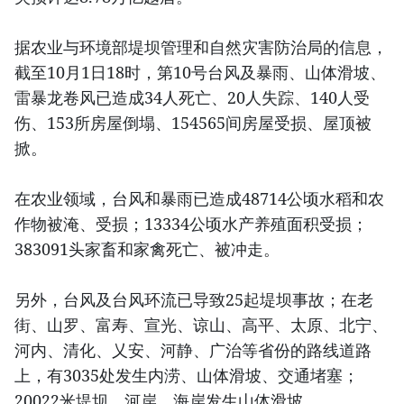
据农业与环境部堤坝管理和自然灾害防治局的信息，
截至10月1日18时，第10号台风及暴雨、山体滑坡、
雷暴龙卷风已造成34人死亡、20人失踪、140人受
伤、153所房屋倒塌、154565间房屋受损、屋顶被
掀。
在农业领域，台风和暴雨已造成48714公顷水稻和农
作物被淹、受损；13334公顷水产养殖面积受损；
383091头家畜和家禽死亡、被冲走。
另外，台风及台风环流已导致25起堤坝事故；在老
街、山罗、富寿、宣光、谅山、高平、太原、北宁、
河内、清化、乂安、河静、广治等省份的路线道路
上，有3035处发生内涝、山体滑坡、交通堵塞；
20022米堤坝、河岸、海岸发生山体滑坡。