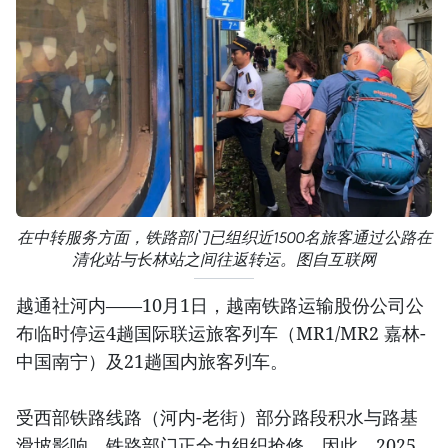
在中转服务方面，铁路部门已组织近1500名旅客通过公路在
清化站与长林站之间往返转运。图自互联网
越通社河内——10月1日，越南铁路运输股份公司公
布临时停运4趟国际联运旅客列车（MR1/MR2 嘉林-
中国南宁）及21趟国内旅客列车。
受西部铁路线路（河内-老街）部分路段积水与路基
滑坡影响，铁路部门正全力组织抢修。因此，2025