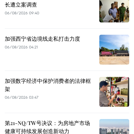
长遭立案调查
06/08/2026 09:40
加强西宁省边境线走私打击力度
06/08/2026 04:21
加强数字经济中保护消费者的法律框
架
06/08/2026 03:47
第21-NQ/TW号决议：为房地产市场
健康可持续发展创造新动力