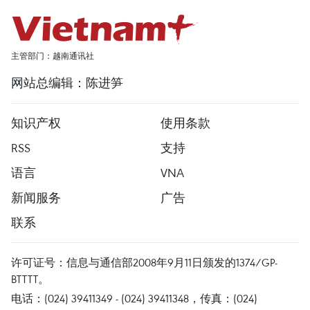
主管部门：越南通讯社
网站总编辑：陈进笋
知识产权
使用条款
RSS
支持
语言
VNA
新闻服务
广告
联系
许可证号：信息与通信部2008年9月11日颁发的1374/GP-
BTTTT。
电话：(024) 39411349 - (024) 39411348，传真：(024)