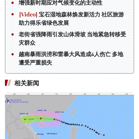
增强新时期应对气候变化的主动性
宝石湿地森林焕发新活力 社区旅游
助力得乐省绿色发展
老街省强降雨引发山体滑坡 当地紧急转移受
灾群众
越南暴雨洪涝和雷暴大风造成4人伤亡 多地
遭受严重损失
相关新闻