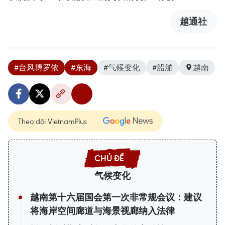
越通社
#台风博罗依
#东海
#气候变化
#船舶
越南
Theo dõi VietnamPlus
气候变化
越南第十六届国会第一次非常规会议：建议
将海岸空间廊道与海景视廊纳入法律