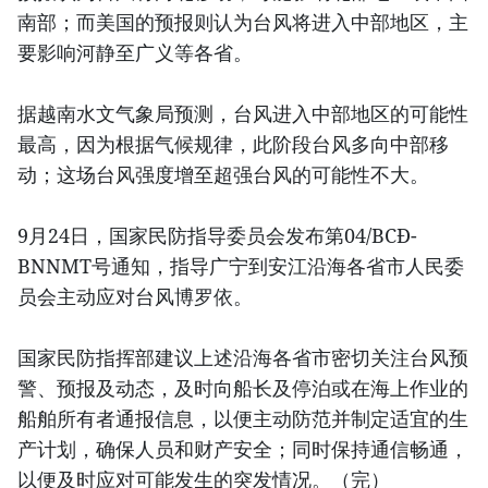
南部；而美国的预报则认为台风将进入中部地区，主
要影响河静至广义等各省。
据越南水文气象局预测，台风进入中部地区的可能性
最高，因为根据气候规律，此阶段台风多向中部移
动；这场台风强度增至超强台风的可能性不大。
9月24日，国家民防指导委员会发布第04/BCĐ-
BNNMT号通知，指导广宁到安江沿海各省市人民委
员会主动应对台风博罗依。
国家民防指挥部建议上述沿海各省市密切关注台风预
警、预报及动态，及时向船长及停泊或在海上作业的
船舶所有者通报信息，以便主动防范并制定适宜的生
产计划，确保人员和财产安全；同时保持通信畅通，
以便及时应对可能发生的突发情况。（完）