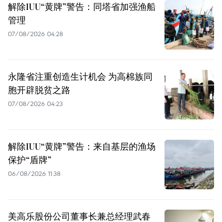
解除IUU“黄牌”警告：同塔省加强渔船
管理
07/08/2026 04:28
永隆省注重创造生计机会 为高棉族同
胞开辟脱贫之路
07/08/2026 04:23
解除IUU“黄牌”警告：来自基层的渔场
保护“盾牌”
06/08/2026 11:38
美高乐股份公司董事长兼总经理武春