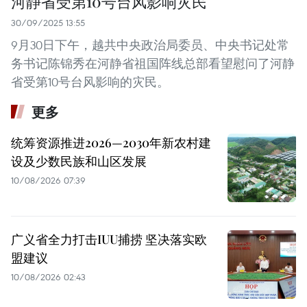
河静省受第10号台风影响灾民
30/09/2025 13:55
9月30日下午，越共中央政治局委员、中央书记处常
务书记陈锦秀在河静省祖国阵线总部看望慰问了河静
省受第10号台风影响的灾民。
更多
统筹资源推进2026—2030年新农村建
设及少数民族和山区发展
10/08/2026 07:39
广义省全力打击IUU捕捞 坚决落实欧
盟建议
10/08/2026 02:43