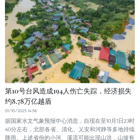
第10号台风造成194人伤亡失踪，经济损失
约8.78万亿越盾
01/10/2025 14:58
据国家水文气象预报中心消息，自现在至10月1日23时
40分左右，北部各省、清化、乂安和河静等多地持续
降雨。上述省份的小河、溪流可能出现山洪，山坡有