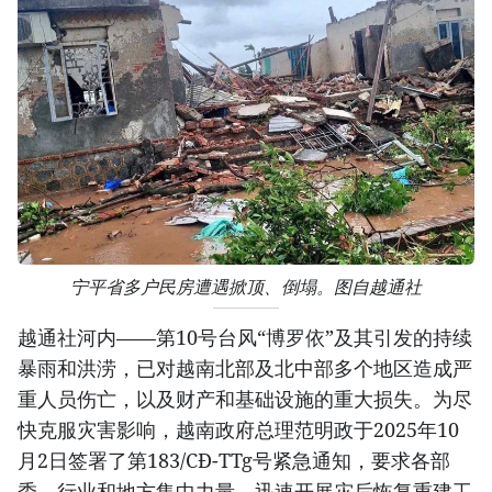
宁平省多户民房遭遇掀顶、倒塌。图自越通社
越通社河内——第10号台风“博罗依”及其引发的持续
暴雨和洪涝，已对越南北部及北中部多个地区造成严
重人员伤亡，以及财产和基础设施的重大损失。为尽
快克服灾害影响，越南政府总理范明政于2025年10
月2日签署了第183/CĐ-TTg号紧急通知，要求各部
委、行业和地方集中力量，迅速开展灾后恢复重建工