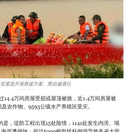
公安紧急开展救援方案。图自越通社
14.4万间房屋受损或屋顶被掀，近1.4万间房屋被
稻及农作物、9593公顷水产养殖区受灾。
是，堤防工程出现15处险情，1141处发生内涝、塌
堤、海岸遭侵蚀；超过6200根电线杆倒塌导致多省大面