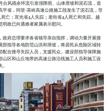
0号台风残余环流引发强降雨、山体滑坡和泥石流，造
高平省，同登-茶岭高速公路施工段发生了泥石流，导
人死亡；宣光省4人失踪；老街省4人死亡和失踪。越
范明政已向遇难者家属表示慰问。
，政府总理要求各省领导亲自指挥，调动力量开展搜
境部指导各地防范山洪和滑坡，将居民从危险区域转
部配合搜寻失踪人员，支援民众。建设部指导保障施
部山区和山丘地带的高速公路沿线施工人员和施工设
失。