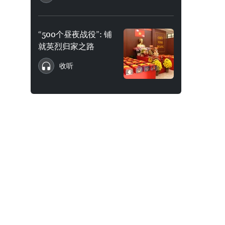
“500个昼夜战役”: 铺
就英烈归家之路
收听