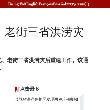
Tiếng Việt
English
Français
Español
Русский
中文
、老街三省洪涝灾
、宣光、老街三省洪涝灾后重建工作。该通
人。
点击最多
金瓯省海洋保护区发现两种珍稀珊瑚