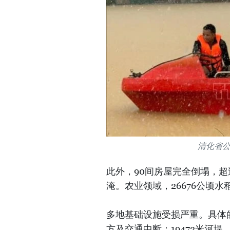
清化省
此外，90间房屋完全倒塌，超过
淹。农业领域，26676公顷水
多地基础设施受损严重。具体的
方及交通中断；19472米河