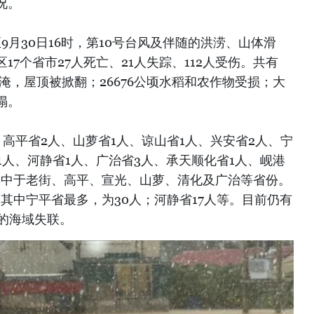
况。
9月30日16时，第10号台风及伴随的洪涝、山体滑
7个省市27人死亡、21人失踪、112人受伤。共有
被淹，屋顶被掀翻；26676公顷水稻和农作物受损；大
塌。
、高平省2人、山萝省1人、谅山省1人、兴安省2人、宁
1人、河静省1人、广治省3人、承天顺化省1人、岘港
要集中于老街、高平、宣光、山萝、清化及广治等省份。
，其中宁平省最多，为30人；河静省17人等。目前仍有
里的海域失联。