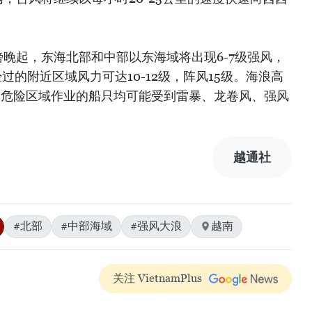
傍晚起，东海北部和中部以东海域将出现6-7级强风，
过的附近区域风力可达10-12级，阵风15级。海浪高
上述危险区域作业的船只均可能受到雷暴、龙卷风、强风
越通社
#北部
#中部海域
#强风大浪
越南
关注 VietnamPlus