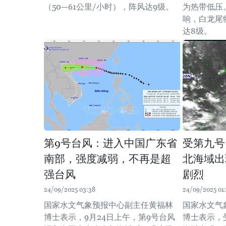
（50—61公里/小时），阵风达9级。
为热带低压
响，白龙尾
达8级。
第9号台风：进入中国广东省
受第九号
南部，强度减弱，不再是超
北海域出
强台风
剧烈
24/09/2025 03:38
24/09/2025 01
国家水文气象预报中心副主任黄福林
国家水文气
博士表示，9月24日上午，第9号台风
博士表示，