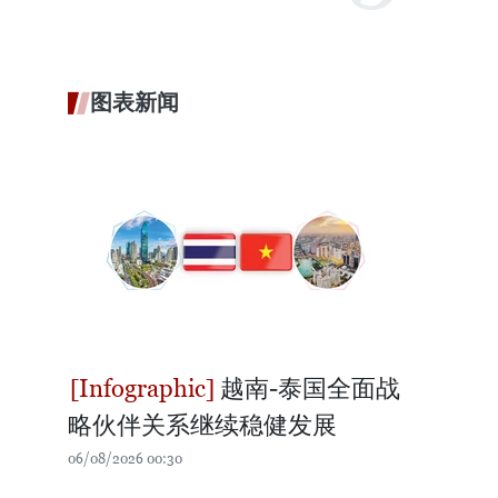
图表新闻
越南-泰国全面战
略伙伴关系继续稳健发展
06/08/2026 00:30