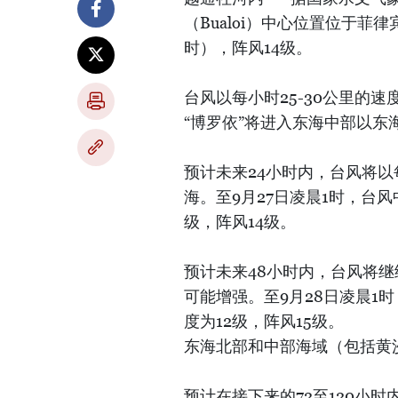
（Bualoi）中心位置位于菲律
时），阵风14级。
台风以每小时25-30公里的
“博罗依”将进入东海中部以东海
预计未来24小时内，台风将以
海。至9月27日凌晨1时，台风中
级，阵风14级。
预计未来48小时内，台风将继
可能增强。至9月28日凌晨1时
度为12级，阵风15级。
东海北部和中部海域（包括黄
预计在接下来的72至120小时