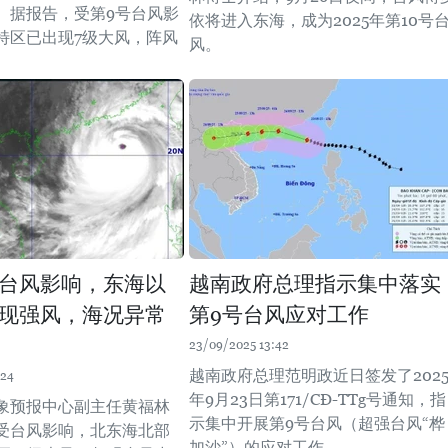
。据报告，受第9号台风影
依将进入东海，成为2025年第10号
特区已出现7级大风，阵风
风。
台风影响，东海以
越南政府总理指示集中落实
现强风，海况异常
第9号台风应对工作
23/09/2025 13:42
越南政府总理范明政近日签发了202
:24
年9月23日第171/CĐ-TTg号通知，指
象预报中心副主任黄福林
示集中开展第9号台风（超强台风“桦
受台风影响，北东海北部
加沙”）的应对工作。