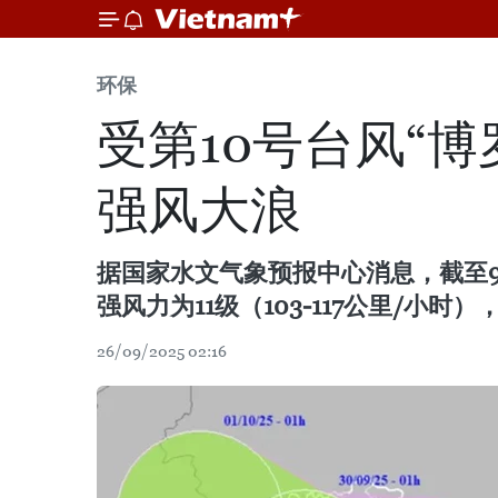
环保
受第10号台风“
强风大浪
据国家水文气象预报中心消息，截至9月
强风力为11级（103-117公里/小时）
26/09/2025 02:16