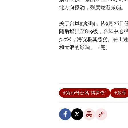
北方向移动，强度逐渐减弱。
关于台风的影响，从9月26日
随后增强至8-9级，台风中心经
5-7米，海况极其恶劣。在
和大浪的影响。（完）
#第10号台风“博罗依”
#东海