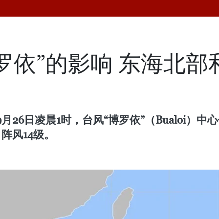
博罗依”的影响 东海北
26日凌晨1时，台风“博罗依”（Bualoi）
，阵风14级。