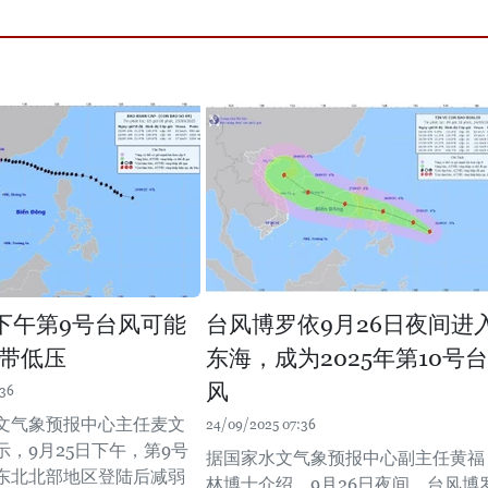
日下午第9号台风可能
台风博罗依9月26日夜间进
带低压
东海，成为2025年第10号台
风
:36
文气象预报中心主任麦文
24/09/2025 07:36
示，9月25日下午，第9号
据国家水文气象预报中心副主任黄福
东北北部地区登陆后减弱
林博士介绍，9月26日夜间，台风博