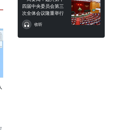
四届中央委员会第三
次全体会议隆重举行
收听
入
罗