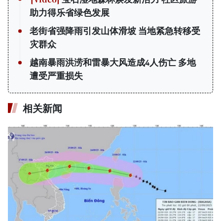
助力得乐省绿色发展
老街省强降雨引发山体滑坡 当地紧急转移受
灾群众
越南暴雨洪涝和雷暴大风造成4人伤亡 多地
遭受严重损失
相关新闻