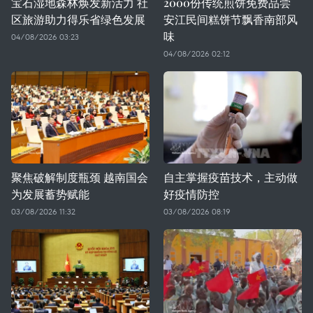
宝石湿地森林焕发新活力 社
2000份传统煎饼免费品尝
区旅游助力得乐省绿色发展
安江民间糕饼节飘香南部风
味
04/08/2026 03:23
04/08/2026 02:12
聚焦破解制度瓶颈 越南国会
自主掌握疫苗技术，主动做
为发展蓄势赋能
好疫情防控
03/08/2026 11:32
03/08/2026 08:19