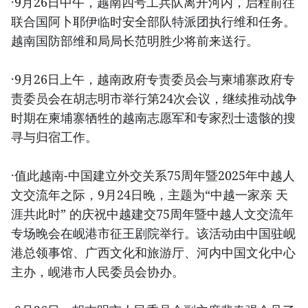
·9月26日中午，越南四号工兵队离开河内，启程前往
联合国阿卜耶伊临时安全部队特派团执行维和任务。
越南国防部维和局局长范明胜少将前来送行。
·9月26日上午，越南政府专责委员会与柬埔寨政府专
责委员会在胡志明市举行第24次会议，继续推动战争
时期在柬埔寨牺牲的越南志愿军和专家烈士遗骸的搜
寻与归宿工作。
·值此越南-中国建立外交关系75周年暨2025年中越人
文交流年之际，9月24日晚，主题为“中越一家亲 天
涯共此时” 的庆祝中越建交75周年暨中越人文交流年
专场晚会在岘港市征王剧院举行。该活动由中国驻岘
港总领事馆、广西文化和旅游厅、河内中国文化中心
主办，岘港市人民委员会协办。