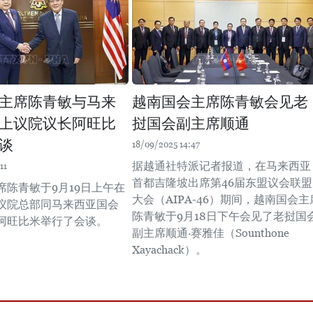
主席陈青敏与马来
越南国会主席陈青敏会见老
上议院议长阿旺比
挝国会副主席顺通
谈
18/09/2025 14:47
据越通社特派记者报道，在马来西亚
11
首都吉隆坡出席第46届东盟议会联盟
席陈青敏于9月19日上午在
大会（AIPA-46）期间，越南国会主
议院总部同马来西亚国会
陈青敏于9月18日下午会见了老挝国
阿旺比米举行了会谈。
副主席顺通·赛雅佳（Sounthone
Xayachack）。