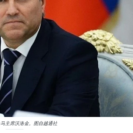
杜马主席沃洛金。图自越通社