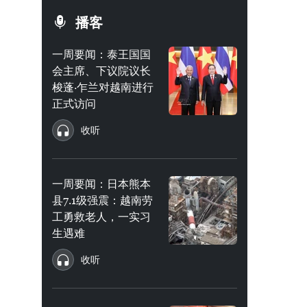
播客
一周要闻：泰王国国
会主席、下议院议长
梭蓬·乍兰对越南进行
正式访问
收听
一周要闻：日本熊本
县7.1级强震：越南劳
工勇救老人，一实习
生遇难
收听