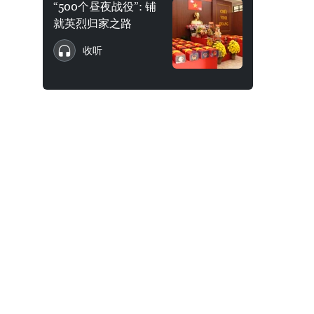
“500个昼夜战役”: 铺
就英烈归家之路
收听