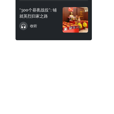
“500个昼夜战役”: 铺
就英烈归家之路
收听