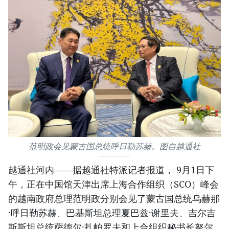
范明政会见蒙古国总统呼日勒苏赫。图自越通社
越通社河内——据越通社特派记者报道， 9月1日下
午，正在中国馆天津出席上海合作组织（SCO）峰会
的越南政府总理范明政分别会见了蒙古国总统乌赫那
·呼日勒苏赫、巴基斯坦总理夏巴兹·谢里夫、吉尔吉
斯斯坦总统萨德尔·扎帕罗夫和上合组织秘书长努尔