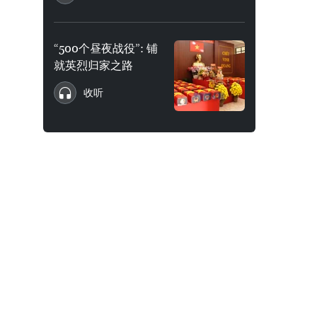
“500个昼夜战役”: 铺
就英烈归家之路
收听