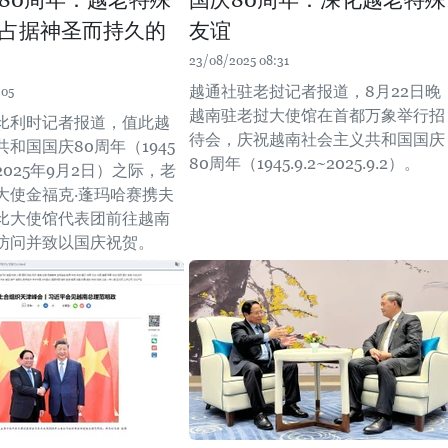
80周年：越老特殊
国庆80周年：深化越老特殊
占据神圣而持久的
友谊
23/08/2025 08:31
越通社驻老挝记者报道，8月22日晚
:05
越南驻老挝大使馆在首都万象举行招
比利时记者报道，值此越
待会，庆祝越南社会主义共和国国庆
和国国庆80周年（1945
80周年（1945.9.2~2025.9.2）。
2025年9月2日）之际，老
大使金福克·蓬玛哈赛携夫
比大使馆代表团前往越南
访问并致以国庆祝贺。