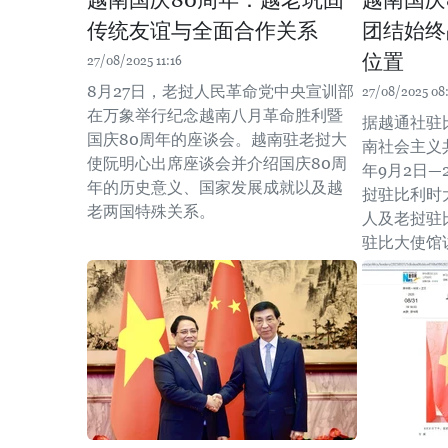
越南国庆80周年：越老巩固
越南国庆
传统友谊与全面合作关系
团结始终
位置
27/08/2025 11:16
8月27日，老挝人民革命党中央宣训部
27/08/2025 08
在万象举行纪念越南八月革命胜利暨
据越通社驻
国庆80周年的座谈会。越南驻老挝大
南社会主义共
使阮明心出席座谈会并介绍国庆80周
年9月2日—
年的历史意义、国家发展成就以及越
挝驻比利时
老两国特殊关系。
人及老挝驻
驻比大使馆