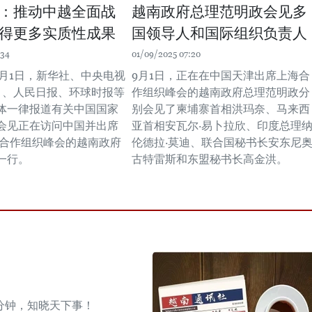
：推动中越全面战
越南政府总理范明政会见多
得更多实质性成果
国领导人和国际组织负责人
:34
01/09/2025 07:20
9月1日，新华社、中央电视
9月1日，正在在中国天津出席上海合
V）、人民日报、环球时报等
作组织峰会的越南政府总理范明政分
体一律报道有关中国国家
别会见了柬埔寨首相洪玛奈、马来西
会见正在访问中国并出席
亚首相安瓦尔·易卜拉欣、印度总理
上海合作组织峰会的越南政府
伦德拉·莫迪、联合国秘书长安东尼奥
一行。
古特雷斯和东盟秘书长高金洪。
分钟，知晓天下事！