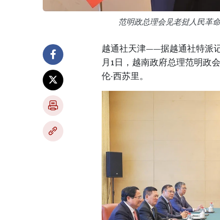
范明政总理会见老挝人民革
越通社天津——据越通社特派
月1日，越南政府总理范明政
伦·西苏里。