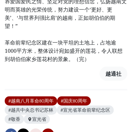
养爱国爱民之情、坚定对党的理想信念，弘扬越南文
明而英雄的光荣传统，努力建设一个‘更好、更
美’、‘与世界列强比肩’的越南，正如胡伯伯的期
望！”
革命前辈纪念区建在一块平坦的土地上，占地逾
1000平方米，整体设计宛如盛开的莲花，令人联想
到胡伯伯家乡莲花村的景象。（完）
越通社
#越南八月革命80周年
#国庆80周年
#越共中央总书记苏林
#宣光省革命前辈纪念区
#敬香
宣光省