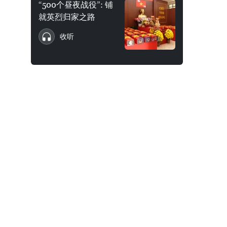
“500个昼夜战役”: 铺
就英烈归家之路
收听