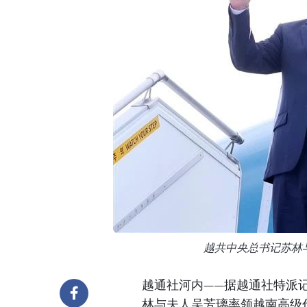
越共中央总书记苏林
越通社河内——据越通社特派记
林与夫人吴芳璃率领越南高级