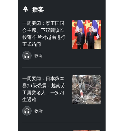
播客
一周要闻：泰王国国
会主席、下议院议长
梭蓬·乍兰对越南进行
正式访问
收听
一周要闻：日本熊本
县7.1级强震：越南劳
工勇救老人，一实习
生遇难
收听