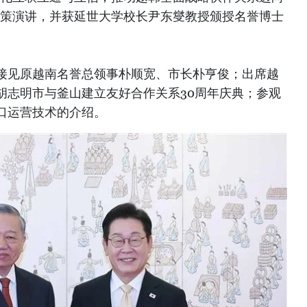
政策演讲，并获延世大学校长尹东燮教授颁授名誉博士
接见原越南名誉总领事朴顺宽、市长朴亨俊；出席越
胡志明市与釜山建立友好合作关系30周年庆典；参观
口运营技术的介绍。